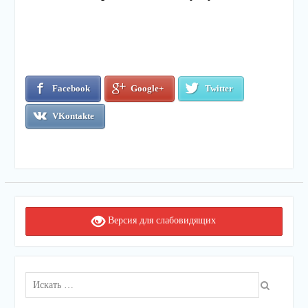
Facebook
Google+
Twitter
VKontakte
Версия для слабовидящих
Поиск
для: